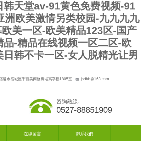
天堂av-91黄色免费视频-91
-亚洲欧美激情另类校园-九九九九
欧美一区-欧美精品123区-国产
精品-精品在线视频一区二区-欧
美日韩不卡一区-女人脱精光让男
宿遷市宿城區千百美商務廣場寫字樓1805室
jsrthb@163.com
咨詢熱線:
0527-88851909
在線留言
聯系我們