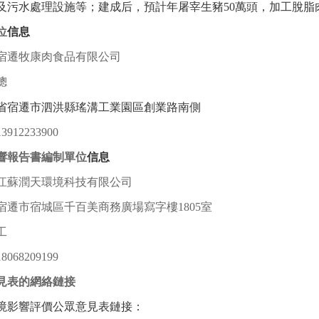
及污水處理設施等；建成后，預計年屠宰生豬
50
萬頭，加工脫脂
位
信息
宿遷牧康肉食品有限公司
總
省宿遷市泗洪縣瑤溝工業園區創業路南側
13912233900
響報告書編制單位
信息
江蘇潤天環境科技有限公司
宿遷市宿城區千百美商務廣場寫字樓
1805
室
工
18068209199
見表的網絡鏈接
境影響評價公眾意見表鏈接
：