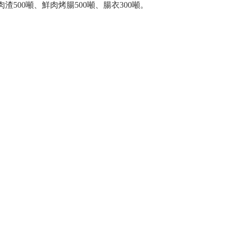
肉渣
500
噸、鮮肉烤腸
500
噸、腸衣
300
噸。