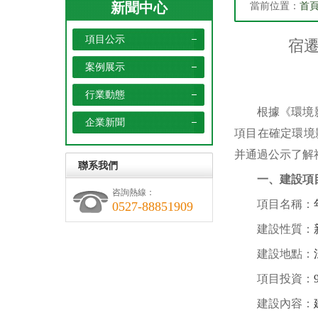
新聞中心
當前位置：
首
項目公示
宿
案例展示
行業動態
根據《環境
企業新聞
項目
在確定環境
并通過公示了解
聯系我們
一、建設項
咨詢熱線：
項目名稱：
0527-88851909
建設性質：
建設地點：
項目投資：
建設內容：