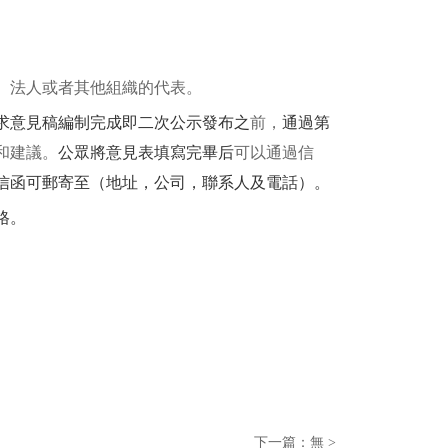
、法人或者其他組織的代表。
求意見稿編制完成即二次公示發布之
前，
通過第
和建議。
公眾將意見表填寫完畢后
可以通過信
信函可郵寄至（地址，公司，聯系人及電話）。
格。
下一篇：無 >