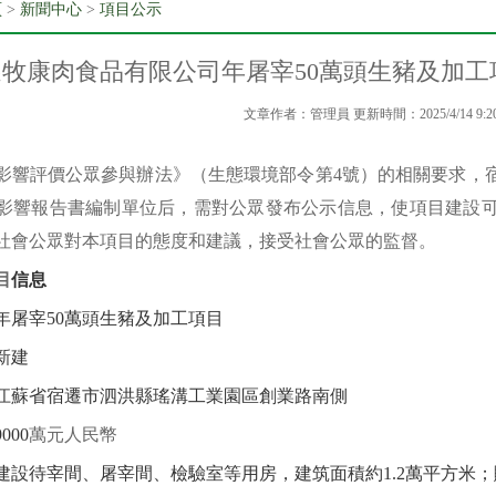
頁
>
新聞中心
>
項目公示
遷牧康肉食品有限公司年屠宰50萬頭生豬及加
文章作者：管理員 更新時間：2025/4/14 9:20
影響評價公眾參與辦法》（生態環境部令第
4
號）的相關要求，
影響報告書編制單位后，需對
公眾
發布
公示信息，使項目建設
社會公眾對本項目的態度和建議，接受社會公眾的監督。
目
信息
年屠宰
50
萬頭生豬及加工項目
新建
江蘇省宿遷市泗洪縣瑤溝工業園區創業路南側
9000
萬元人民幣
建設待宰間、屠宰間、檢驗室等用房，建筑面積約
1.2
萬平方米；