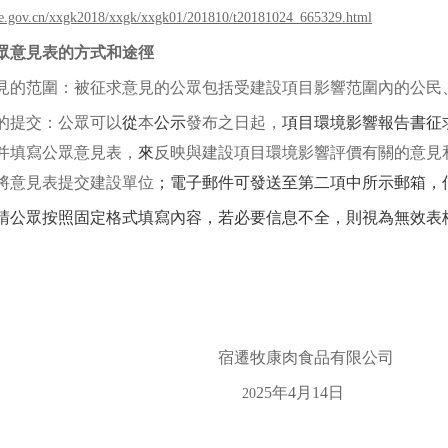
e.gov.cn/xxgk2018/xxgk/xxgk01/201810/t20181024_665329.html
眾意見表的方式和途徑
見的范圍：被征求意見的公眾包括受建設項目影響范圍內的公民
的提交：公眾可以
從
本
公示
發布之日起，
項目環境影響報告書征
并填寫公眾意見表，
來
反映與建設項目環境影響評價有關的意見
將意見表提交建設單位
；電子郵件可發送至第二項中所示郵箱，
請公眾按照固定格式填寫內容，若必要信息不全，則視為無效表
宿遷牧康肉食品有限公司
25
年
4
月
14
日
20