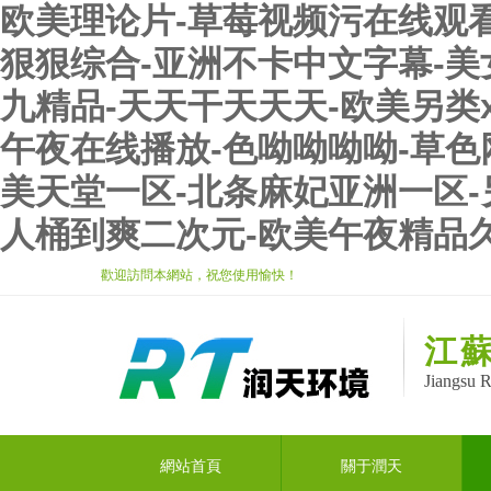
欧美理论片-草莓视频污在线观看-
狠狠综合-亚洲不卡中文字幕-美
九精品-天天干天天天-欧美另类x
午夜在线播放-色呦呦呦呦-草色
美天堂一区-北条麻妃亚洲一区-
人桶到爽二次元-欧美午夜精品
歡迎訪問本網站，祝您使用愉快！
江
Jiangsu 
網站首頁
關于潤天