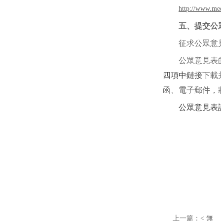
http://www.me
五、提交公
征求公眾意
公眾意見表
四項中鏈接
下載
函、電子郵件，
公眾意見表
上一篇：< 無