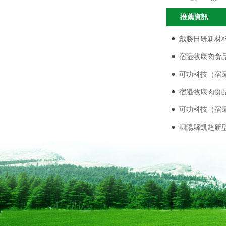
推薦資訊
戴勝日研新材料
宿遷牧康肉食品
可功科技（宿
宿遷牧康肉食品
可功科技（宿
泗陽縣凱超新